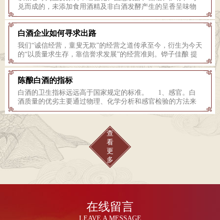
兑而成的，未添加食用酒精及非白酒发酵产生的呈香呈味物
质，具有酱香型风格的白酒。纯粮酿造、不添加任何添加剂
和自己的工艺特色，赋予了铧子白酒度高不酽、度低不淡，
白酒企业如何寻求出路
酒体醇厚，回味悠长，饮后不上头的特点，实现了白酒低醉
度化的质量要求。 由于酿酒原料多种多样，酿造方法也
我们“诚信经营，童叟无欺”的经营之道传承至今，衍生为今天
各有特色，酒的香气特征各有千秋，故白酒分类方法有很
的“以质量求生存，靠信誉求发展”的经营准则。铧子佳酿 提
多。 按新的国家标准，将蒸馏酒分为白酒和其它蒸馏酒。
升白酒的品质价值，首先要坚持品质诚信，为消费者提供便
白酒的定义是：以曲类、酒母为糖化发酵剂，利用淀粉质
捷可靠的品质判断依据，使消费者对白酒品质可鉴、可感、
(糖质)原料，经蒸煮、糖化、发酵、蒸馏、陈酿和勾兑而酿制
陈酿白酒的指标
可查。我们须有决心、有勇气去打破行业的“潜规则”，将白酒
而成的各类白酒。 其它蒸馏酒 其它蒸馏的定义是：以谷
生产与质量的内涵真实呈现给消费者，自觉接受公众监督，
白酒的卫生指标远远高于国家规定的标准。 1、感官。白
物、薯类、葡萄及其它水果为原料，经发酵、蒸馏而酿制而
而不是出于利益目的而蒙蔽、误导消费者。 恪守品质，诚
酒质量的优劣主要通过物理、化学分析和感官检验的方法来
成的、高度（含酒精18~40%）酒.按所用的原料不同，又有白
心酿造，使白酒质量与风味不断适应消费者嗜好，为不同人
判定，正确的反映出酒的色、香、味的内容，须依靠人的感
兰地、威士忌、俄得克和其它蒸馏酒（如朗姆酒）。下面主
群奉献优美的饮酒体验，确保白酒品质价值的回归和延续。
官鉴定。白酒的感官质量包括色、香、味、格四个部分。要
要介绍白酒种类。现代将白酒分为固态法白酒、固液结合法
品质价值是白酒的立足之本、发展之基，在任何时候，我们
通过眼、鼻、舌三方面的形象来判断酒体。 具体指标：色
白酒和液态法白酒三类。 国家标准规定浓、清、酱等国家
查
都要坚守品质价值不放松，坚持品质诚实以及相关的传播引
泽：无色或微黄，清亮透明，无明显悬浮物，无沉淀。 香
几大香型白酒，以粮谷等为主要原料，经糖化、固态发酵、
看
导，争取更多公众对白酒品质的关注和信任，使白酒牢牢扎
气：酱香香气，幽雅细腻，余香绵长。 口味：酱香口味，
蒸馏、贮存、勾兑而成的，未添加食用酒精及非白酒发酵产
更
根于消费者，质量安全步伐稳健。 白酒品质创新是一个系统
醇厚绵甜，爽净，香味协调，余味悠长。 风格：具有本品
生的呈香呈味物质，具有其自身特点的白酒。这也就规定了
多
性的工程，我们应该积极保护和营造良好的生态环境，加强
的典型风格特色。 2、酒精度。在20℃时，100mL酒样中
国家名酒是纯粮酿 造，并且不含食用酒精及非白酒发酵产生
对原料品质的监督管理，将传统工艺不断与现代科技相结
含有酒精的毫升数或100g酒样中含有的酒精的克数。 3、
的呈香呈味物质。这也就形成了各大名酒自己的香感、口
合；我们要更加贴近市场，以消费者的体验和需求为导向，
固形物。白酒固形物是指在100~105℃下测定，经蒸发排除乙
味、风格特征。这完全不同于市场上的一些兑制酒，这些兑
优化白酒口感、创新白酒的风味及饮用方式；我们还应该共
醇、水分和其他挥发性组分后的残留物。 4、甲醇。国家
制酒以食用酒精作为基酒，添加一些香精香料，添加一定量
同倡导科学、健康、文明的饮酒方式，教育引导公众正确地
标准规定，以谷类为原料的白酒中甲醇含量不得超过
的己酸乙酯，就成了浓香型白酒，添加一定量的乙酸乙酯，
在线留言
品鉴白酒。 我们要认真传承白酒酿造工艺，精心维护建设白
0.6g/L（折成酒度为100%vol计，下同），以薯干及代用品为
就成了清香型白酒。想调什么酒，就把相应的主体香成分加
酒的历史文物，同时以历史价值表现白酒的内涵与品位，不
原料的白酒中甲醇含量不得超过2.0g/L。 5、铅。国标规
LEAVE A MESSAGE
里面。但酱香型白酒一直以来，是调不出来，因为酱香型酒