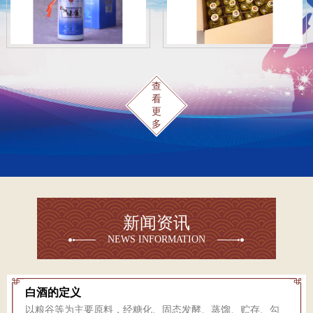
查
看
更
多
新闻资讯
NEWS INFORMATION
白酒的定义
以粮谷等为主要原料，经糖化、固态发酵、蒸馏、贮存、勾