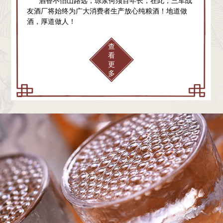
酒香不怕山路远，琼浆何须百年长，在此，三军战
友酒厂将始终为广大消费者生产放心纯粮酒！地道做
酒，厚道做人！
查
看
更
多