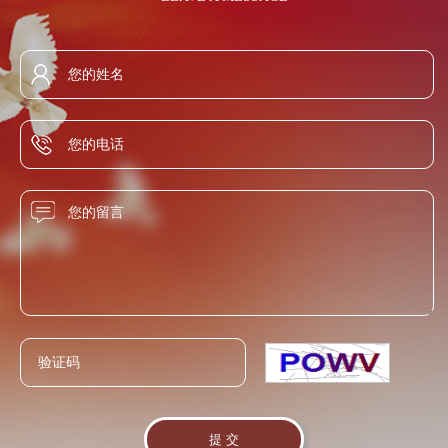
断迎合社会主流价值取向，满足现代消费者的心理需求，内
定，60%vol蒸馏酒的铅含量不得超过0.5mg/L（以Pb计）。铅
的呈香成分非常复杂，究竟它的主体香是什么，还没有探究
塑企业性格，外求市场认同，真正将白酒的历史价值转化为
超标会引起中毒。 6、氰化物，国标规定，低于
出来，所以现在市场上多数兑制酒都是浓香较多，闻起来，
行业发展动力。 讲求文化诚信、践行文化使命，积极推动白
8.0mg/L(以HCN计)，而自己的标准低于7.0 mg/L. 铧子陈酿
喝起来都特别香。这种香飘于酒外，而纯粮酿造的酒香蕴含
酒文化的繁荣与进步；与时俱进，勇于创新，倡导和谐、健
高标准，严要求自己的产品，卫生指标普遍远远低于国家标
于酒体之内。这种酒的香是慢慢咀嚼、回味、香感雅致而悠
康的新型酒文化，着力表现积极向上的人文风采与时代风
准。赋予了铧子陈酿清亮透明、酱香兼有陈香、幽雅舒适、
长。
貌，不断为人们创造具有文化价值的精神财富。 白酒的灵魂
绵柔醇厚、回味悠长的风格特色。
在于文化，有了文化内核，白酒才具备了物质和精神的双重
属性，得以与民族发展荣辱与共，与人民感情紧密相连。 提
升白酒的文化价值，我们应该主动践行文化使命，发挥白酒
文化在社会中的积极作用，通过白酒文化的诉求与传播，反
映时代风貌，以白酒文化创新促进社会文明进步。我们要把
握时代潮流，拓宽文化视野，将白酒品牌的文化诉求置于中
华民族伟大复兴的时代背景下，充分表现白酒行业的追求与
信念，对优良的传统白酒文化加以继承创新，使之能充分适
应现代生活需求，契合大众情感，振奋国人精神。 健康、文
明的饮酒方式，既需要文化层面的积极引导，也需要技术环
节的创新支持。我们要进一步加强对“适度饮酒，有益健康”的
科学分析与研究，为消费者健康饮酒提供更加具体的指导依
据；并积极进行白酒品鉴、酒道、酒礼的研究和传播，为消
费者健康饮酒提供正确的方式引导。 白酒发展至今，与社会
进步密切相关，对社会责任的自觉担当，使白酒始终与广大
人民的利益、感情紧紧联系在一起，动力充沛，欣欣向荣。