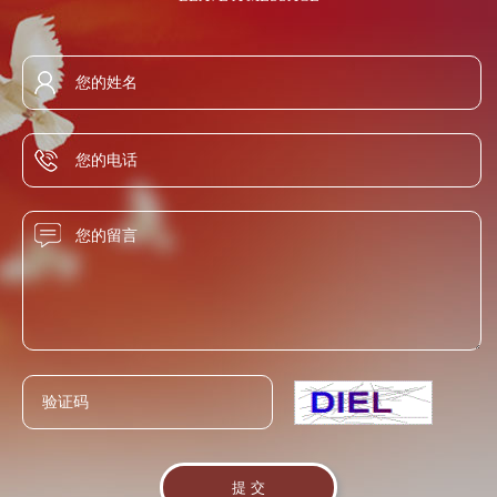
断迎合社会主流价值取向，满足现代消费者的心理需求，内
定，60%vol蒸馏酒的铅含量不得超过0.5mg/L（以Pb计）。铅
的呈香成分非常复杂，究竟它的主体香是什么，还没有探究
塑企业性格，外求市场认同，真正将白酒的历史价值转化为
超标会引起中毒。 6、氰化物，国标规定，低于
出来，所以现在市场上多数兑制酒都是浓香较多，闻起来，
行业发展动力。 讲求文化诚信、践行文化使命，积极推动白
8.0mg/L(以HCN计)，而自己的标准低于7.0 mg/L. 铧子陈酿
喝起来都特别香。这种香飘于酒外，而纯粮酿造的酒香蕴含
酒文化的繁荣与进步；与时俱进，勇于创新，倡导和谐、健
高标准，严要求自己的产品，卫生指标普遍远远低于国家标
于酒体之内。这种酒的香是慢慢咀嚼、回味、香感雅致而悠
康的新型酒文化，着力表现积极向上的人文风采与时代风
准。赋予了铧子陈酿清亮透明、酱香兼有陈香、幽雅舒适、
长。
貌，不断为人们创造具有文化价值的精神财富。 白酒的灵魂
绵柔醇厚、回味悠长的风格特色。
在于文化，有了文化内核，白酒才具备了物质和精神的双重
属性，得以与民族发展荣辱与共，与人民感情紧密相连。 提
升白酒的文化价值，我们应该主动践行文化使命，发挥白酒
文化在社会中的积极作用，通过白酒文化的诉求与传播，反
映时代风貌，以白酒文化创新促进社会文明进步。我们要把
握时代潮流，拓宽文化视野，将白酒品牌的文化诉求置于中
华民族伟大复兴的时代背景下，充分表现白酒行业的追求与
信念，对优良的传统白酒文化加以继承创新，使之能充分适
应现代生活需求，契合大众情感，振奋国人精神。 健康、文
明的饮酒方式，既需要文化层面的积极引导，也需要技术环
节的创新支持。我们要进一步加强对“适度饮酒，有益健康”的
科学分析与研究，为消费者健康饮酒提供更加具体的指导依
据；并积极进行白酒品鉴、酒道、酒礼的研究和传播，为消
费者健康饮酒提供正确的方式引导。 白酒发展至今，与社会
进步密切相关，对社会责任的自觉担当，使白酒始终与广大
人民的利益、感情紧紧联系在一起，动力充沛，欣欣向荣。