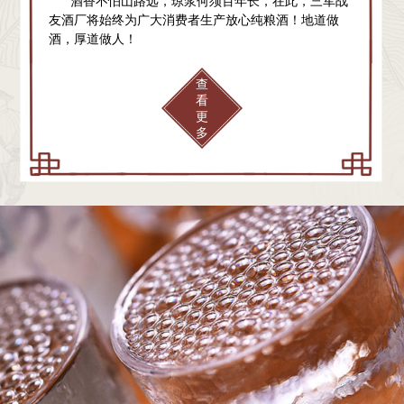
酒香不怕山路远，琼浆何须百年长，在此，三军战
友酒厂将始终为广大消费者生产放心纯粮酒！地道做
酒，厚道做人！
查
看
更
多