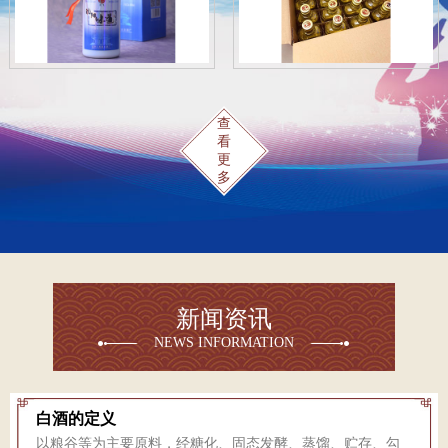
查
看
更
多
新闻资讯
NEWS INFORMATION
白酒的定义
以粮谷等为主要原料，经糖化、固态发酵、蒸馏、贮存、勾