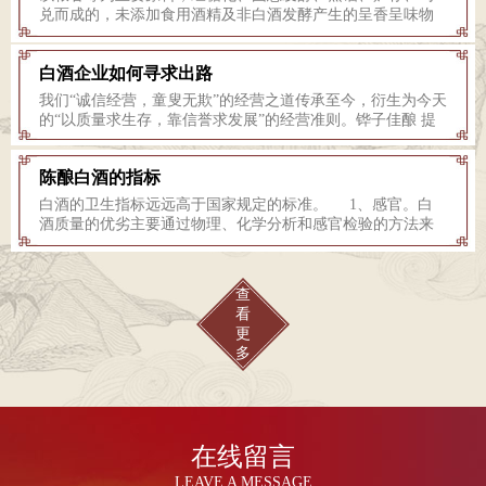
兑而成的，未添加食用酒精及非白酒发酵产生的呈香呈味物
质，具有酱香型风格的白酒。纯粮酿造、不添加任何添加剂
和自己的工艺特色，赋予了铧子白酒度高不酽、度低不淡，
白酒企业如何寻求出路
酒体醇厚，回味悠长，饮后不上头的特点，实现了白酒低醉
度化的质量要求。 由于酿酒原料多种多样，酿造方法也
我们“诚信经营，童叟无欺”的经营之道传承至今，衍生为今天
各有特色，酒的香气特征各有千秋，故白酒分类方法有很
的“以质量求生存，靠信誉求发展”的经营准则。铧子佳酿 提
多。 按新的国家标准，将蒸馏酒分为白酒和其它蒸馏酒。
升白酒的品质价值，首先要坚持品质诚信，为消费者提供便
白酒的定义是：以曲类、酒母为糖化发酵剂，利用淀粉质
捷可靠的品质判断依据，使消费者对白酒品质可鉴、可感、
(糖质)原料，经蒸煮、糖化、发酵、蒸馏、陈酿和勾兑而酿制
陈酿白酒的指标
可查。我们须有决心、有勇气去打破行业的“潜规则”，将白酒
而成的各类白酒。 其它蒸馏酒 其它蒸馏的定义是：以谷
生产与质量的内涵真实呈现给消费者，自觉接受公众监督，
白酒的卫生指标远远高于国家规定的标准。 1、感官。白
物、薯类、葡萄及其它水果为原料，经发酵、蒸馏而酿制而
而不是出于利益目的而蒙蔽、误导消费者。 恪守品质，诚
酒质量的优劣主要通过物理、化学分析和感官检验的方法来
成的、高度（含酒精18~40%）酒.按所用的原料不同，又有白
心酿造，使白酒质量与风味不断适应消费者嗜好，为不同人
判定，正确的反映出酒的色、香、味的内容，须依靠人的感
兰地、威士忌、俄得克和其它蒸馏酒（如朗姆酒）。下面主
群奉献优美的饮酒体验，确保白酒品质价值的回归和延续。
官鉴定。白酒的感官质量包括色、香、味、格四个部分。要
要介绍白酒种类。现代将白酒分为固态法白酒、固液结合法
品质价值是白酒的立足之本、发展之基，在任何时候，我们
通过眼、鼻、舌三方面的形象来判断酒体。 具体指标：色
白酒和液态法白酒三类。 国家标准规定浓、清、酱等国家
查
都要坚守品质价值不放松，坚持品质诚实以及相关的传播引
泽：无色或微黄，清亮透明，无明显悬浮物，无沉淀。 香
几大香型白酒，以粮谷等为主要原料，经糖化、固态发酵、
看
导，争取更多公众对白酒品质的关注和信任，使白酒牢牢扎
气：酱香香气，幽雅细腻，余香绵长。 口味：酱香口味，
蒸馏、贮存、勾兑而成的，未添加食用酒精及非白酒发酵产
更
根于消费者，质量安全步伐稳健。 白酒品质创新是一个系统
醇厚绵甜，爽净，香味协调，余味悠长。 风格：具有本品
生的呈香呈味物质，具有其自身特点的白酒。这也就规定了
多
性的工程，我们应该积极保护和营造良好的生态环境，加强
的典型风格特色。 2、酒精度。在20℃时，100mL酒样中
国家名酒是纯粮酿 造，并且不含食用酒精及非白酒发酵产生
对原料品质的监督管理，将传统工艺不断与现代科技相结
含有酒精的毫升数或100g酒样中含有的酒精的克数。 3、
的呈香呈味物质。这也就形成了各大名酒自己的香感、口
合；我们要更加贴近市场，以消费者的体验和需求为导向，
固形物。白酒固形物是指在100~105℃下测定，经蒸发排除乙
味、风格特征。这完全不同于市场上的一些兑制酒，这些兑
优化白酒口感、创新白酒的风味及饮用方式；我们还应该共
醇、水分和其他挥发性组分后的残留物。 4、甲醇。国家
制酒以食用酒精作为基酒，添加一些香精香料，添加一定量
同倡导科学、健康、文明的饮酒方式，教育引导公众正确地
标准规定，以谷类为原料的白酒中甲醇含量不得超过
的己酸乙酯，就成了浓香型白酒，添加一定量的乙酸乙酯，
在线留言
品鉴白酒。 我们要认真传承白酒酿造工艺，精心维护建设白
0.6g/L（折成酒度为100%vol计，下同），以薯干及代用品为
就成了清香型白酒。想调什么酒，就把相应的主体香成分加
酒的历史文物，同时以历史价值表现白酒的内涵与品位，不
原料的白酒中甲醇含量不得超过2.0g/L。 5、铅。国标规
LEAVE A MESSAGE
里面。但酱香型白酒一直以来，是调不出来，因为酱香型酒