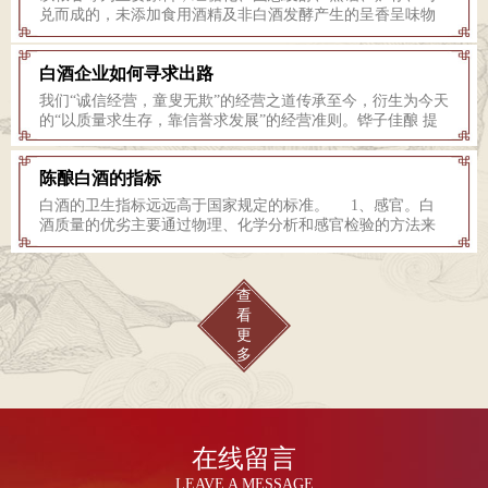
兑而成的，未添加食用酒精及非白酒发酵产生的呈香呈味物
质，具有酱香型风格的白酒。纯粮酿造、不添加任何添加剂
和自己的工艺特色，赋予了铧子白酒度高不酽、度低不淡，
白酒企业如何寻求出路
酒体醇厚，回味悠长，饮后不上头的特点，实现了白酒低醉
度化的质量要求。 由于酿酒原料多种多样，酿造方法也
我们“诚信经营，童叟无欺”的经营之道传承至今，衍生为今天
各有特色，酒的香气特征各有千秋，故白酒分类方法有很
的“以质量求生存，靠信誉求发展”的经营准则。铧子佳酿 提
多。 按新的国家标准，将蒸馏酒分为白酒和其它蒸馏酒。
升白酒的品质价值，首先要坚持品质诚信，为消费者提供便
白酒的定义是：以曲类、酒母为糖化发酵剂，利用淀粉质
捷可靠的品质判断依据，使消费者对白酒品质可鉴、可感、
(糖质)原料，经蒸煮、糖化、发酵、蒸馏、陈酿和勾兑而酿制
陈酿白酒的指标
可查。我们须有决心、有勇气去打破行业的“潜规则”，将白酒
而成的各类白酒。 其它蒸馏酒 其它蒸馏的定义是：以谷
生产与质量的内涵真实呈现给消费者，自觉接受公众监督，
白酒的卫生指标远远高于国家规定的标准。 1、感官。白
物、薯类、葡萄及其它水果为原料，经发酵、蒸馏而酿制而
而不是出于利益目的而蒙蔽、误导消费者。 恪守品质，诚
酒质量的优劣主要通过物理、化学分析和感官检验的方法来
成的、高度（含酒精18~40%）酒.按所用的原料不同，又有白
心酿造，使白酒质量与风味不断适应消费者嗜好，为不同人
判定，正确的反映出酒的色、香、味的内容，须依靠人的感
兰地、威士忌、俄得克和其它蒸馏酒（如朗姆酒）。下面主
群奉献优美的饮酒体验，确保白酒品质价值的回归和延续。
官鉴定。白酒的感官质量包括色、香、味、格四个部分。要
要介绍白酒种类。现代将白酒分为固态法白酒、固液结合法
品质价值是白酒的立足之本、发展之基，在任何时候，我们
通过眼、鼻、舌三方面的形象来判断酒体。 具体指标：色
白酒和液态法白酒三类。 国家标准规定浓、清、酱等国家
查
都要坚守品质价值不放松，坚持品质诚实以及相关的传播引
泽：无色或微黄，清亮透明，无明显悬浮物，无沉淀。 香
几大香型白酒，以粮谷等为主要原料，经糖化、固态发酵、
看
导，争取更多公众对白酒品质的关注和信任，使白酒牢牢扎
气：酱香香气，幽雅细腻，余香绵长。 口味：酱香口味，
蒸馏、贮存、勾兑而成的，未添加食用酒精及非白酒发酵产
更
根于消费者，质量安全步伐稳健。 白酒品质创新是一个系统
醇厚绵甜，爽净，香味协调，余味悠长。 风格：具有本品
生的呈香呈味物质，具有其自身特点的白酒。这也就规定了
多
性的工程，我们应该积极保护和营造良好的生态环境，加强
的典型风格特色。 2、酒精度。在20℃时，100mL酒样中
国家名酒是纯粮酿 造，并且不含食用酒精及非白酒发酵产生
对原料品质的监督管理，将传统工艺不断与现代科技相结
含有酒精的毫升数或100g酒样中含有的酒精的克数。 3、
的呈香呈味物质。这也就形成了各大名酒自己的香感、口
合；我们要更加贴近市场，以消费者的体验和需求为导向，
固形物。白酒固形物是指在100~105℃下测定，经蒸发排除乙
味、风格特征。这完全不同于市场上的一些兑制酒，这些兑
优化白酒口感、创新白酒的风味及饮用方式；我们还应该共
醇、水分和其他挥发性组分后的残留物。 4、甲醇。国家
制酒以食用酒精作为基酒，添加一些香精香料，添加一定量
同倡导科学、健康、文明的饮酒方式，教育引导公众正确地
标准规定，以谷类为原料的白酒中甲醇含量不得超过
的己酸乙酯，就成了浓香型白酒，添加一定量的乙酸乙酯，
在线留言
品鉴白酒。 我们要认真传承白酒酿造工艺，精心维护建设白
0.6g/L（折成酒度为100%vol计，下同），以薯干及代用品为
就成了清香型白酒。想调什么酒，就把相应的主体香成分加
酒的历史文物，同时以历史价值表现白酒的内涵与品位，不
原料的白酒中甲醇含量不得超过2.0g/L。 5、铅。国标规
LEAVE A MESSAGE
里面。但酱香型白酒一直以来，是调不出来，因为酱香型酒