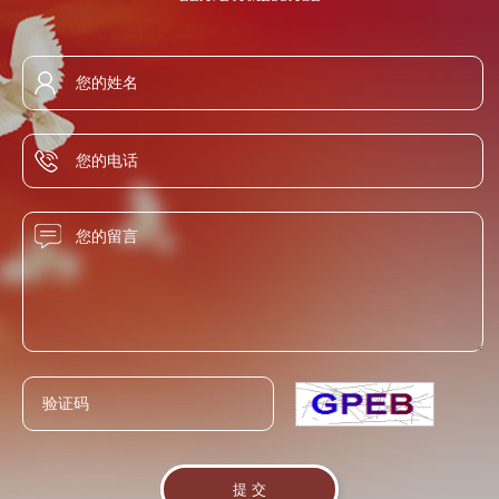
断迎合社会主流价值取向，满足现代消费者的心理需求，内
定，60%vol蒸馏酒的铅含量不得超过0.5mg/L（以Pb计）。铅
的呈香成分非常复杂，究竟它的主体香是什么，还没有探究
塑企业性格，外求市场认同，真正将白酒的历史价值转化为
超标会引起中毒。 6、氰化物，国标规定，低于
出来，所以现在市场上多数兑制酒都是浓香较多，闻起来，
行业发展动力。 讲求文化诚信、践行文化使命，积极推动白
8.0mg/L(以HCN计)，而自己的标准低于7.0 mg/L. 铧子陈酿
喝起来都特别香。这种香飘于酒外，而纯粮酿造的酒香蕴含
酒文化的繁荣与进步；与时俱进，勇于创新，倡导和谐、健
高标准，严要求自己的产品，卫生指标普遍远远低于国家标
于酒体之内。这种酒的香是慢慢咀嚼、回味、香感雅致而悠
康的新型酒文化，着力表现积极向上的人文风采与时代风
准。赋予了铧子陈酿清亮透明、酱香兼有陈香、幽雅舒适、
长。
貌，不断为人们创造具有文化价值的精神财富。 白酒的灵魂
绵柔醇厚、回味悠长的风格特色。
在于文化，有了文化内核，白酒才具备了物质和精神的双重
属性，得以与民族发展荣辱与共，与人民感情紧密相连。 提
升白酒的文化价值，我们应该主动践行文化使命，发挥白酒
文化在社会中的积极作用，通过白酒文化的诉求与传播，反
映时代风貌，以白酒文化创新促进社会文明进步。我们要把
握时代潮流，拓宽文化视野，将白酒品牌的文化诉求置于中
华民族伟大复兴的时代背景下，充分表现白酒行业的追求与
信念，对优良的传统白酒文化加以继承创新，使之能充分适
应现代生活需求，契合大众情感，振奋国人精神。 健康、文
明的饮酒方式，既需要文化层面的积极引导，也需要技术环
节的创新支持。我们要进一步加强对“适度饮酒，有益健康”的
科学分析与研究，为消费者健康饮酒提供更加具体的指导依
据；并积极进行白酒品鉴、酒道、酒礼的研究和传播，为消
费者健康饮酒提供正确的方式引导。 白酒发展至今，与社会
进步密切相关，对社会责任的自觉担当，使白酒始终与广大
人民的利益、感情紧紧联系在一起，动力充沛，欣欣向荣。