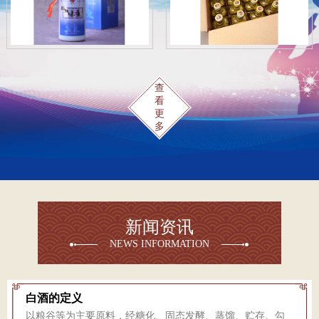
查
看
更
多
新闻资讯
NEWS INFORMATION
白酒的定义
以粮谷等为主要原料，经糖化、固态发酵、蒸馏、贮存、勾