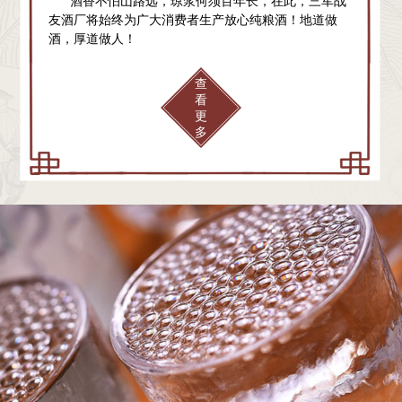
酒香不怕山路远，琼浆何须百年长，在此，三军战
友酒厂将始终为广大消费者生产放心纯粮酒！地道做
酒，厚道做人！
查
看
更
多